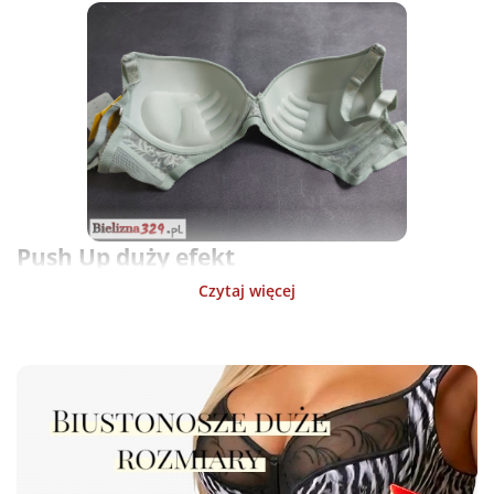
Push Up duży efekt
Czytaj więcej
Nasz biustonosz posiada funkcję push-up, która sprawi, że
Twój dekolt będzie wyglądał zjawiskowo! Duże miseczki oraz
specjalna konstrukcja pozwolą Ci cieszyć się efektem
powiększenia i uniesienia piersi. Nie musisz martwić się o
brak pełności - nasz produkt zadba o perfekcyjny wygląd
Twojej bielizny.
Kolor jasna zieleń elegancja