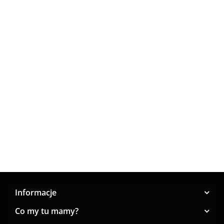
model stanika. Polecam. Zobacz inne
biustonosze D
Lanny
Biustonosz
Biustonosz
Biuston
Mode
Hn&Bn
Hn&Bn
biały,
Biustonosz
biustonosz
Push-up
Push-up
miękki,
68.00
55.00
55.00
88.00
półusztywniany
rozmiar E
beżowy
zbierają
czarno-biała
biust
82.00
zebra miseczka
F
Informacje
Co my tu mamy?