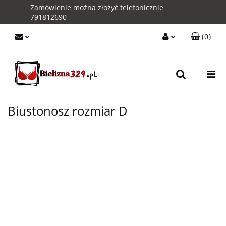
Zamówienie można złożyć telefonicznie
791812690
(
0
)
Zaloguj się
Zarejestruj się
Kontakt z Obsługą Sklepu
Biustonosz rozmiar D