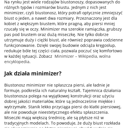
Na rynku jest wiele rodzajów biustonoszy, dopasowanych do
różnych typów i rozmiarów biustu. Jednym z nich jest
minimizer, czyli biustonosz, który potrafi optycznie zmniejszyć
biust o jeden, a nawet dwa rozmiary. Przeznaczony jest dla
kobiet z większym biustem, które pragną, aby piersi mniej
rzucały się w oczy. Minimizer ma szerokie ramiączka, grubszy
pas pod biustem oraz dużą miseczkę. Nie tylko dobrze
utrzymuje duży i ciężki biust, ale również poprawia codzienne
funkcjonowanie. Dzięki swojej budowie odciąża kręgosłup,
redukuje bóle tej części ciała, pozwala poczuć się komfortowo
w każdej sytuacji. Zobacz
Minimizer – Wikipedia, wolna
encyklopedia
.
Jak działa minimizer?
Biustonosz minimizer nie spłaszcza piersi, ale ładnie je
formuje, podkreśla ich naturalny kształt. Tajemnica działania
biustonosza polega na wyjątkowej konstrukcji oraz użyciu
dobrej jakości materiałów, które są jednocześnie miękkie i
wytrzymałe. Stanik lekko przyciąga piersi do klatki piersiowej,
ale nie powoduje nieestetycznego efektu spłaszczenia.
Miseczki mają większą średnicę, ale są płytsze niż w
tradycyjnych modelach. To powoduje, że duży biust rozkłada