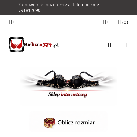
Zamówienie można złożyć telefonicznie
791812690
(
0
)
Zaloguj się
Zarejestruj się
Kontakt z Obsługą Sklepu