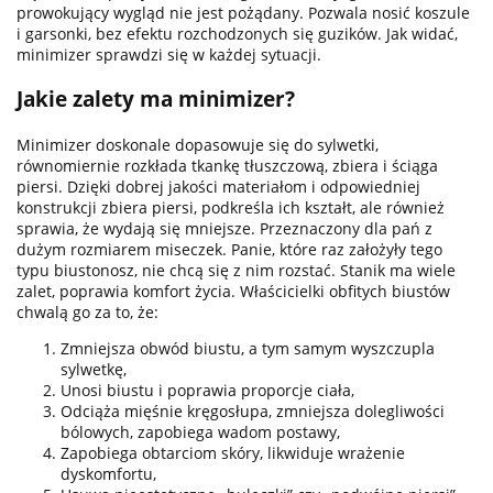
prowokujący wygląd nie jest pożądany. Pozwala nosić koszule
i garsonki, bez efektu rozchodzonych się guzików. Jak widać,
minimizer sprawdzi się w każdej sytuacji.
Jakie zalety ma minimizer?
Minimizer doskonale dopasowuje się do sylwetki,
równomiernie rozkłada tkankę tłuszczową, zbiera i ściąga
piersi. Dzięki dobrej jakości materiałom i odpowiedniej
konstrukcji zbiera piersi, podkreśla ich kształt, ale również
sprawia, że wydają się mniejsze. Przeznaczony dla pań z
dużym rozmiarem miseczek. Panie, które raz założyły tego
typu biustonosz, nie chcą się z nim rozstać. Stanik ma wiele
zalet, poprawia komfort życia. Właścicielki obfitych biustów
chwalą go za to, że:
Zmniejsza obwód biustu, a tym samym wyszczupla
sylwetkę,
Unosi biustu i poprawia proporcje ciała,
Odciąża mięśnie kręgosłupa, zmniejsza dolegliwości
bólowych, zapobiega wadom postawy,
Zapobiega obtarciom skóry, likwiduje wrażenie
dyskomfortu,