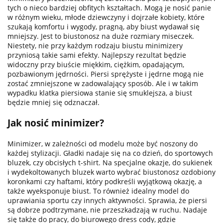
tych o nieco bardziej obfitych kształtach. Mogą je nosić panie
w różnym wieku, młode dziewczyny i dojrzałe kobiety, które
szukają komfortu i wygody, pragną, aby biust wydawał się
mniejszy. Jest to biustonosz na duże rozmiary miseczek.
Niestety, nie przy każdym rodzaju biustu minimizery
przyniosą takie sami efekty. Najlepszy rezultat będzie
widoczny przy biuście miękkim, ciężkim, opadającym,
pozbawionym jędrności. Piersi sprężyste i jędrne mogą nie
zostać zmniejszone w zadowalający sposób. Ale i w takim
wypadku klatka piersiowa stanie się smuklejsza, a biust
będzie mniej się odznaczał.
Jak nosić minimizer?
Minimizer, w zależności od modelu może być noszony do
każdej stylizacji. Gładki nadaje się na co dzień, do sportowych
bluzek, czy obcisłych t-shirt. Na specjalne okazje, do sukienek
i wydekoltowanych bluzek warto wybrać biustonosz ozdobiony
koronkami czy haftami, który podkreśli wyjątkową okazję, a
także wyeksponuje biust. To również idealny model do
uprawiania sportu czy innych aktywności. Sprawia, że piersi
są dobrze podtrzymane, nie przeszkadzają w ruchu. Nadaje
się także do pracy, do biurowego dress cody, gdzie