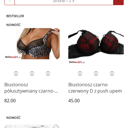
BESTSELLER
NOWOŚĆ
Biustonosz
Biustonosz czarno
półusztywniany czarno-
czerwony D z push upem
biała zebra miseczka F
82.00
45.00
NOWOŚĆ