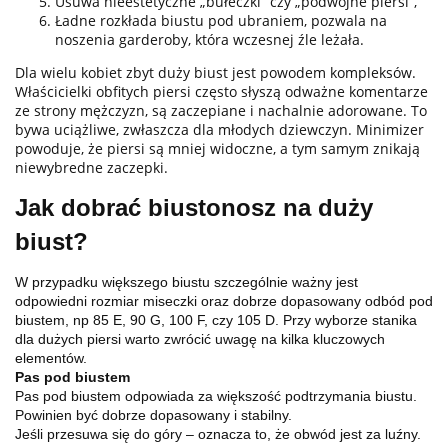
Usuwa nieestetyczne „bułeczki” czy „podwójne piersi”,
Ładne rozkłada biustu pod ubraniem, pozwala na
noszenia garderoby, która wczesnej źle leżała.
Dla wielu kobiet zbyt duży biust jest powodem kompleksów.
Właścicielki obfitych piersi często słyszą odważne komentarze
ze strony mężczyzn, są zaczepiane i nachalnie adorowane. To
bywa uciążliwe, zwłaszcza dla młodych dziewczyn. Minimizer
powoduje, że piersi są mniej widoczne, a tym samym znikają
niewybredne zaczepki.
Jak dobrać biustonosz na duży
biust?
W przypadku większego biustu szczególnie ważny jest
odpowiedni rozmiar miseczki oraz dobrze dopasowany odbód pod
biustem, np 85 E, 90 G, 100 F, czy 105 D. Przy wyborze stanika
dla dużych piersi warto zwrócić uwagę na kilka kluczowych
elementów.
Pas pod biustem
Pas pod biustem odpowiada za większość podtrzymania biustu.
Powinien być dobrze dopasowany i stabilny.
Jeśli przesuwa się do góry – oznacza to, że obwód jest za luźny.