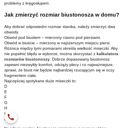
problemy z kręgosłupem.
Jak zmierzyć rozmiar biustonosza w domu?
Aby dobrać odpowiedni rozmiar stanika, należy zmierzyć dwa
obwody.
Obwód pod biustem – mierzony ciasno pod piersiami.
Obwód w biuście – mierzony w najszerszym miejscu piersi.
Różnica między tymi pomiarami określa wielkość miseczki.
Aby
nie popełnić błędu w wyborze, można skorzystać z
kalkulatora
rozmiarów biustonoszy
.
Dobrze dopasowany biustonosz
zapewni niezwykły komfort, odciąży plecy i co najważniejsze,
sprawi, że biust nie będzie najbardziej rzucającym się w oczy
fragmentem ciała.
Najczęściej spotykane duże miseczki to:
D
E
F
G
H
I
J