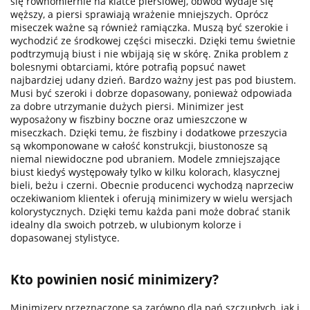
się równomiernie na klatce piersiowej, obwód wydaje się
węższy, a piersi sprawiają wrażenie mniejszych. Oprócz
miseczek ważne są również ramiączka. Muszą być szerokie i
wychodzić ze środkowej części miseczki. Dzięki temu świetnie
podtrzymują biust i nie wbijają się w skórę. Znika problem z
bolesnymi obtarciami, które potrafią popsuć nawet
najbardziej udany dzień. Bardzo ważny jest pas pod biustem.
Musi być szeroki i dobrze dopasowany, ponieważ odpowiada
za dobre utrzymanie dużych piersi. Minimizer jest
wyposażony w fiszbiny boczne oraz umieszczone w
miseczkach. Dzięki temu, że fiszbiny i dodatkowe przeszycia
są wkomponowane w całość konstrukcji, biustonosze są
niemal niewidoczne pod ubraniem. Modele zmniejszające
biust kiedyś występowały tylko w kilku kolorach, klasycznej
bieli, beżu i czerni. Obecnie producenci wychodzą naprzeciw
oczekiwaniom klientek i oferują minimizery w wielu wersjach
kolorystycznych. Dzięki temu każda pani może dobrać stanik
idealny dla swoich potrzeb, w ulubionym kolorze i
dopasowanej stylistyce.
Kto powinien nosić minimizery?
Minimizery przeznaczone są zarówno dla pań szczupłych, jak i