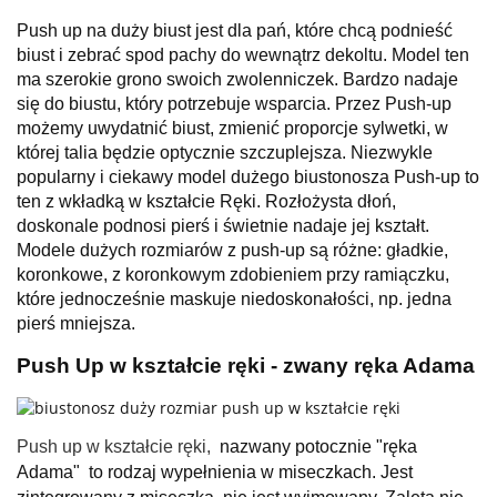
Push up na duży biust jest
dla pań, które chcą podnieść
biust i zebrać spod pachy do wewnątrz dekoltu. Model ten
ma szerokie grono swoich zwolenniczek. Bardzo nadaje
się do biustu, który potrzebuje wsparcia. Przez Push-up
możemy uwydatnić biust, zmienić proporcje sylwetki, w
której talia będzie optycznie szczuplejsza. Niezwykle
popularny i ciekawy model dużego biustonosza Push-up to
ten z wkładką w kształcie Ręki. Rozłożysta dłoń,
doskonale podnosi pierś i świetnie nadaje jej kształt.
Modele dużych rozmiarów z push-up są różne: gładkie,
koronkowe, z koronkowym zdobieniem przy ramiączku,
które jednocześnie maskuje niedoskonałości, np. jedna
pierś mniejsza.
Push Up w kształcie ręki - zwany ręka Adama
Push up w kształcie ręki,
nazwany potocznie "ręka
Adama" to rodzaj wypełnienia w miseczkach. Jest