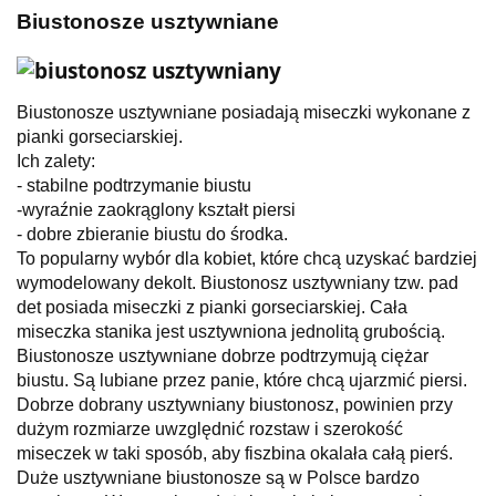
Biustonosze usztywniane
Biustonosze usztywniane posiadają miseczki wykonane z
pianki gorseciarskiej.
Ich zalety:
- stabilne podtrzymanie biustu
-wyraźnie zaokrąglony kształt piersi
- dobre zbieranie biustu do środka.
To popularny wybór dla kobiet, które chcą uzyskać bardziej
wymodelowany dekolt.
Biustonosz usztywniany tzw. pad
det posiada miseczki z pianki gorseciarskiej. Cała
miseczka stanika jest usztywniona jednolitą grubością.
Biustonosze usztywniane
dobrze podtrzymują ciężar
biustu. Są lubiane przez panie, które chcą ujarzmić piersi.
Dobrze dobrany usztywniany biustonosz, powinien przy
dużym rozmiarze uwzględnić rozstaw i szerokość
miseczek w taki sposób, aby fiszbina okalała całą pierś.
Duże usztywniane biustonosze są w Polsce bardzo