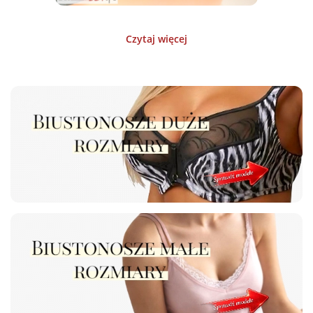
Czytaj więcej
Biustonosz Lanny Mode rozmiar E
Biustonosz rozmiar E. Producent firma Lanny Mode, model L1140.
Biustonosz półmiękki, semi soft. Biustonosz od spodu miseczek jest
wzmocniony podwójnym usztywnionym materiałem. Na dekolcie , na
górze miseczek gładka czarna siateczka. Biustonosz wzmocniony od
spodu i po bokach co pozwala dobrze trzymać i zbierać biust. Przy
dużym rozmiarze jakim jest rozmiar E jest to konieczne. Wszystkie
staniki od producenta Lanny Mode sa solidnie wzmacniane i spełniają
doskonale swoją rolę. Jakość tego biustonosza jak wszystkich z Lanny
Mode, jest bardzo dobra. Stanik ma ramiączka szerokie, doszyte, nie
odpinane. Wzmocnione nie rozciągającym się materiałem, co pozwala
odciążać kręgosłup. Kolor biustonosza z delikatną beżową poświatą
oraz złotymi delikatnymi taśmami. Zapięcie pod biustem szerokie,
wykonane z dwóch warstw gumowanego materiału - nie wyciąga się
po praniu. Całość stanika jest zrobiona z delikatnych materiałów,
bardzo przyjaznych dla skóry. Nie niszczy się po praniu. Można go
używać bez oszczędzania wiele lat. Rozmiar miseczek E. Rozmiar
stanika pod biustem w naszym
sklepie
to 80e 85e, 90e, 100e.
Sprawdzony, nowy model. Polecam