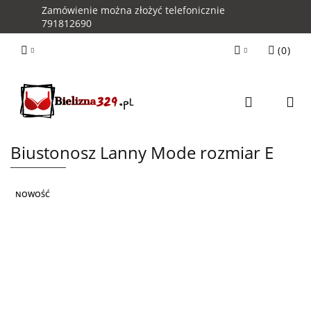
Zamówienie można złożyć telefonicznie
791812690
(
0
)
Zaloguj się
Zarejestruj się
Kontakt z Obsługą Sklepu
Biustonosz Lanny Mode rozmiar E
NOWOŚĆ