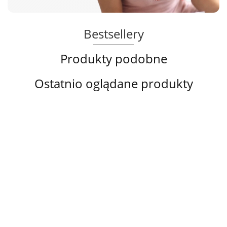
Bestsellery
Produkty podobne
Ostatnio oglądane produkty
Lanny
Biustonosz
Biustonosz
Biustono
Mode
Hn&Bn
Hn&Bn
biały,
Biustonosz
biustonosz
Push-up
Push-up
miękki,
68.00
55.00
55.00
88.00
półusztywniany
rozmiar E
beżowy
zbierając
czarno-biała
biust
82.00