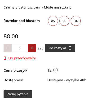
Czarny biustonosz Lanny Mode miseczka E
Rozmiar pod biustem
85
90
100
88.00
szt
Do koszyka
Do przechowalni
Cena przesyłki
12
Dostępność
Dostępny - wysyłka 48h
Zadaj pytanie