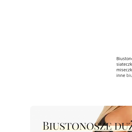
Biuston
siatecz
miseczk
inne
bi