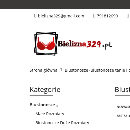
Tanie Nowości
bielizna329@gmail.com
791812690
Miseczka C
Mis
Kolory
Hn&B
Strona główna
Biustonosze (Biustonosze tanie i 
Kategorie
Bius
Biustonosze
NOWOŚ
Małe Rozmiary
BESTSEL
Biustonosze Duże Rozmiary