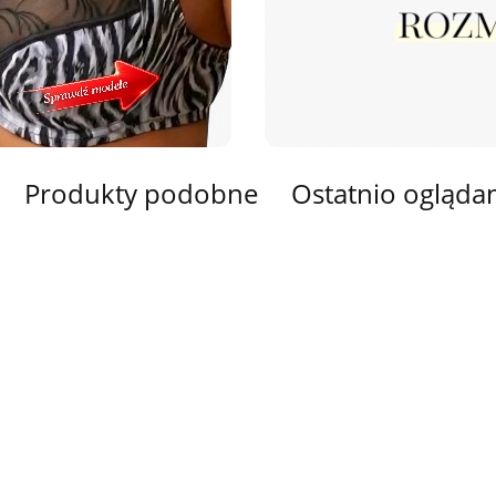
Produkty podobne
Ostatnio ogląda
Biustonosz
Bius
stonosz
rozmiar A
rozm
&Bn
Biustonosz
55.00
45.0
h-up
Biustonosz biały,
0
Hn&Bn Push-up