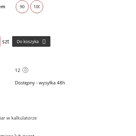
tem
90
100
szt
Do koszyka
i
12
Dostępny - wysyłka 48h
ar w kalkulatorze