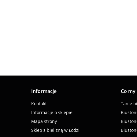
rozmiar E
68.00
Biustonosz
półusztywniany czarno-
biała zebra miseczka F
82.00
Informacje
Co my
Kontakt
Tanie b
Informacje o sklepie
Biuston
Mapa strony
Biuston
Sklep z bielizną w Łodzi
Biuston