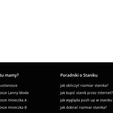
miękki, zbierający
beżowy
55.00
biust
88.00
 tu mamy?
Poradniki o Staniku
iustonosze
Jak obliczyć rozmiar stanika?
osze Lanny Mode
Jak kupić stanik przez internet?
osze miseczka A
Jak wygląda push up w staniku
osze miseczka B
Jak dobrać rozmiar stanika?