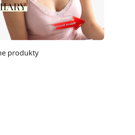
ne produkty
tonosz
Biustonosz
iar C
rozmiar C
Biustonosz
Biustonosz
rozmiar B
0
34.00
zielony
Push Up
koronkowy C
55.00