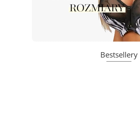
Bestsellery
Biu
Hn
Lanny Mode
Pus
biustonosz
55.0