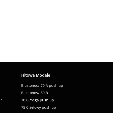
36.00
Hitowe Modele
Biustonosz 70 A push up
Biustonosz 80 B
 ?
70 B mega push up
75 C żelowy push up