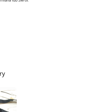
miana lub zwrot
ry