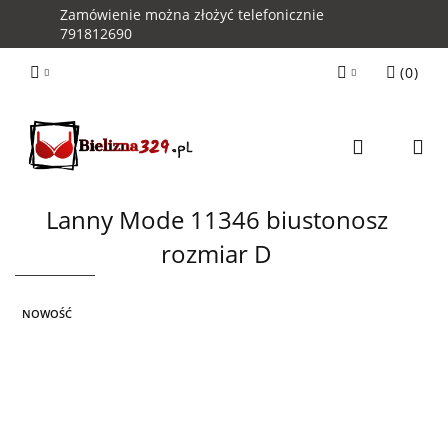
Zamówienie można złożyć telefonicznie
791812690
(
0
)
Zaloguj się
Zarejestruj się
Kontakt z Obsługą Sklepu
Lanny Mode 11346 biustonosz
rozmiar D
NOWOŚĆ