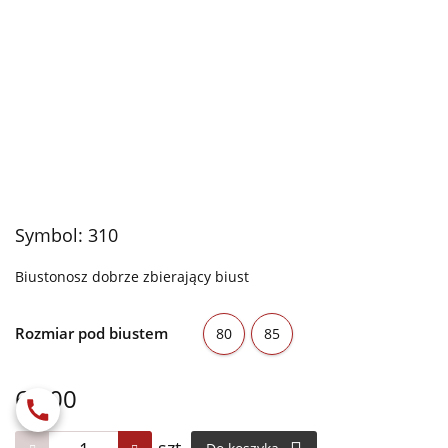
Symbol:
310
Biustonosz dobrze zbierający biust
Rozmiar pod biustem
80
85
68.00