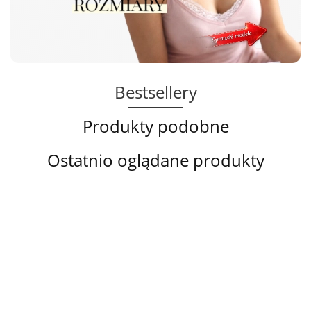
Bestsellery
Produkty podobne
Ostatnio oglądane produkty
Lanny
Biustonosz
Biustonosz
Biustono
Mode
Hn&Bn
Hn&Bn
biały,