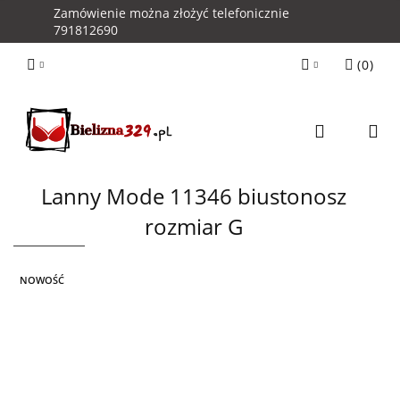
Zamówienie można złożyć telefonicznie
791812690
(
0
)
Zaloguj się
Zarejestruj się
Kontakt z Obsługą Sklepu
Lanny Mode 11346 biustonosz
rozmiar G
NOWOŚĆ