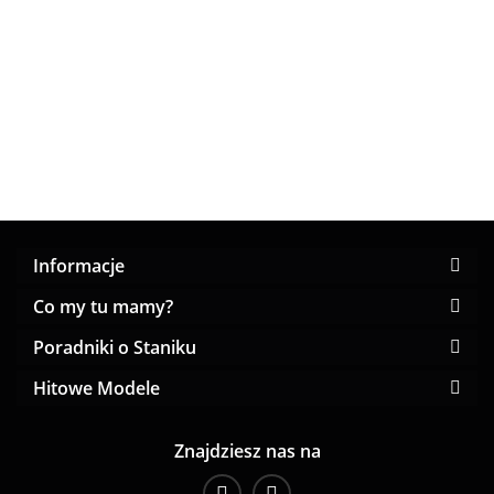
Biustonosz
biustonosz
Push-up
Push-up
miękki,
68.00
55.00
55.00
88.00
półusztywniany
rozmiar E
beżowy
zbierając
czarno-biała
biust
82.00
zebra miseczka
F
Informacje
Co my tu mamy?
Poradniki o Staniku
Hitowe Modele
Znajdziesz nas na