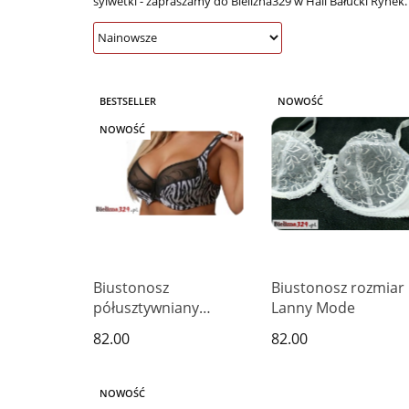
sylwetki - zapraszamy do Bielizna329 w Hali Bałucki Rynek.
BESTSELLER
NOWOŚĆ
NOWOŚĆ
Biustonosz
Biustonosz rozmiar
półusztywniany
Lanny Mode
czarno-biała zebra
82.00
82.00
miseczka F
NOWOŚĆ