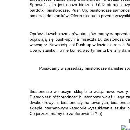
Sprawdź, jaka jest nasza bielizna. Łódź oferuje duż
bardotki, biustonosze, Push Up, biustonosze samonośne
paseczki do staników. Oferta sklepu to przede wszystk
Oprócz dużych rozmiarów staników mamy w sprzedaży 
pojawiają się push-upy na miseczki D. Biustonosz da
wewnątrz. Nowością jest Push up w kształcie rączki. W
Upa w staniku. To nie koniec asortymentu bielizny dams
Posiadamy w sprzedaży biustonosze damskie spor
Biustonosze w naszym sklepie to wciąż nowe wzory. O
Dlatego też różnorodność biustonoszy wciąż ulega z
dwukolorowych, biustonoszy haftowanych, biustonos
sklepie internetowym kategorie wyszukiwania 'szukaj p
Co jeszcze mamy do zaoferowania ? :))