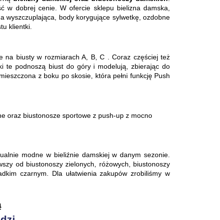
ć w dobrej cenie. W ofercie sklepu bielizna damska, 
zna wyszczuplająca, body korygujące sylwetkę, ozdobne 
u klientki. 
a biusty w rozmiarach A, B, C . Coraz częściej też 
 te podnoszą biust do góry i modelują, zbierając do 
mieszczona z boku po skosie, która pełni funkcję Push 
e oraz biustonosze sportowe z push-up z mocno 
tualnie modne w bieliźnie damskiej w danym sezonie. 
zy od biustonoszy zielonych, różowych, biustonoszy 
dkim czarnym. Dla ułatwienia zakupów zrobiliśmy w 
ą