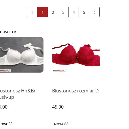
1
2
3
4
5
ESTSELLER
iustonosz Hn&Bn
Biustonosz rozmiar D
ush-up
5.00
45.00
NOWOŚĆ
NOWOŚĆ