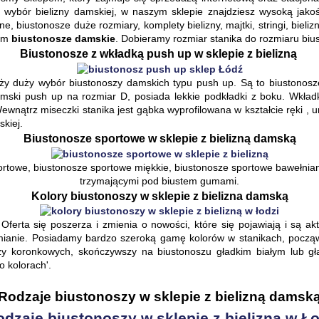
y wybór bielizny damskiej, w naszym sklepie znajdziesz wysoką jakoś
, biustonosze duże rozmiary, komplety bielizny, majtki, stringi, bieli
im 
biustonosze damskie
. Dobieramy rozmiar stanika do rozmiaru biust
Biustonosze z wkładką push up w sklepie z bielizną 
duży wybór biustonoszy damskich typu push up. Są to biustonosze n
mski push up na rozmiar D, posiada lekkie podkładki z boku. Wkładki
ewnątrz miseczki stanika jest gąbka wyprofilowana w kształcie ręki , u
kiej.
Biustonosze sportowe w sklepie z bielizną damską
towe, biustonosze sportowe miękkie, biustonosze sportowe bawełnian
trzymającymi pod biustem gumami.
Kolory biustonoszy w sklepie z bielizna damską
ferta się poszerza i zmienia o nowości, które się pojawiają i są ak
mianie. Posiadamy bardzo szeroką gamę kolorów w stanikach, począws
zy koronkowych, skończywszy na biustonoszu gładkim białym lub gła
o kolorach'.
Rodzaje biustonoszy w sklepie z bielizną damsk