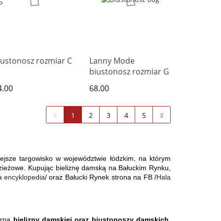
iustonosz rozmiar C
Lanny Mode
biustonosz rozmiar G
4.00
68.00
1
2
3
4
5
ejsze targowisko w województwie łódzkim, na którym 
dzieżowe. Kupując bieliznę damską na Bałuckim Rynku, 
a encyklopedia
/ oraz Bałucki Rynek strona na FB /
Hala 
rną 
bielizny damskiej oraz biustonoszy damskich
. 