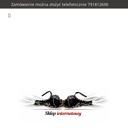
Zamówienie można złożyć telefonicznie 791812690
Lanny Mode
Biustonosze
Push Up
Miseczka A
eczka D
Miseczka E
Miseczka F
Miseczka G
M
Tanie Nowości
Lanny Mode
Biustonosze
Push
n
Kontakt
Miseczka B
Miseczka C
Miseczka D
Miseczka E
Miseczka G
Miseczka H
Kolory
Hn&Bn
Kont