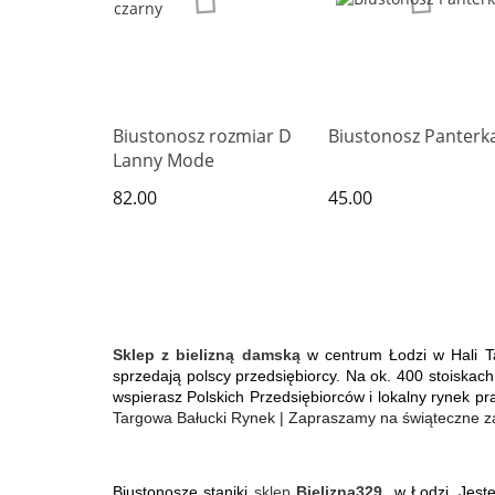
Biustonosz rozmiar D
Biustonosz Panterk
Lanny Mode
82.00
45.00
Sklep z bielizną damską
 w centrum Łodzi w Hali T
sprzedają polscy przedsiębiorcy. Na ok. 400 stoiskac
wspierasz Polskich Przedsiębiorców i lokalny rynek pr
Targowa Bałucki Rynek | Zapraszamy na świąteczne z
Biustonosze staniki 
sklep 
B
ielizna329
 w Łodzi. Jest