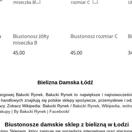
a
Biustonosz żółty
Biustonosz rozmiar C
B
miseczka B
45.00
45.00
3
Bielizna Damska Łódź 
argowej Bałucki Rynek. Bałucki Rynek to największe i najnowocześni
h handlowych znajdują się polskie sklepy spożywcze, przemysłowe i o
acy. Zobacz Wikipedia: Bałucki Rynek / 
Bałucki Rynek, Wikipedia, woln
akupy | By Bałucki Rynek | Facebook
/
 Biustonosze damskie sklep z bielizną w Łodzi
eśmy Sklepem, który zajmuje się sprzedażą internetową oraz stacjona