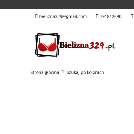
Tanie Nowości
bielizna329@gmail.com
791812690
Miseczka C
Mis
Kolory
Hn&B
Strona główna
Szukaj po kolorach