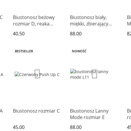
 C
Biustonosz beżowy
Biustonosz biały,
B
rozmiar D, reaka
miękki, zbierający
M
Adama
biust
40.50
88.00
8
BESTSELLER
NOWOŚĆ
 A
Biustonosz rozmiar C
Biustonosz Lanny
B
Mode rozmiar E
r
45.00
88.00
4