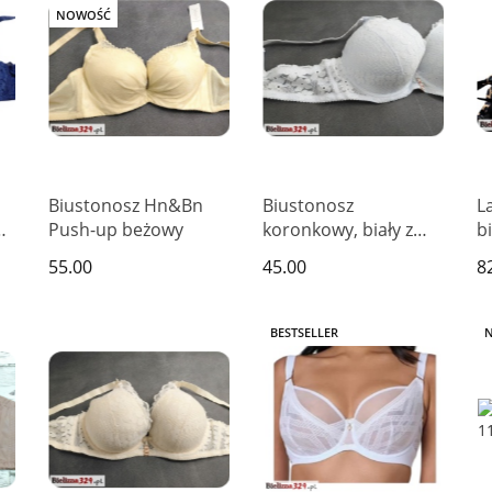
NOWOŚĆ
Biustonosz Hn&Bn
Biustonosz
L
Push-up beżowy
koronkowy, biały z
b
push upem ręka
55.00
45.00
8
Adama
BESTSELLER