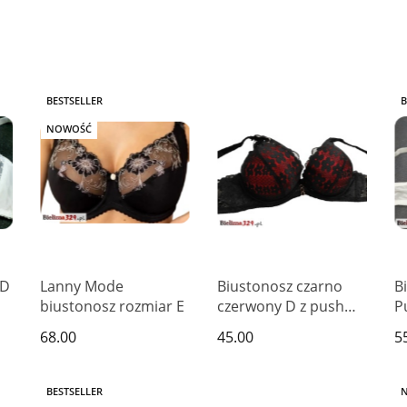
BESTSELLER
B
NOWOŚĆ
 D
Lanny Mode
Biustonosz czarno
B
biustonosz rozmiar E
czerwony D z push
P
upem
68.00
45.00
5
BESTSELLER