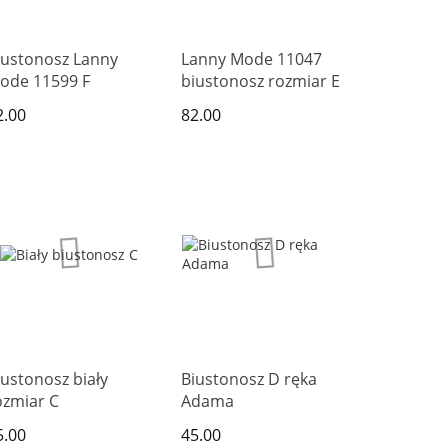
iustonosz Lanny
Lanny Mode 11047
ode 11599 F
biustonosz rozmiar E
2.00
82.00
iustonosz biały
Biustonosz D ręka
ozmiar C
Adama
5.00
45.00