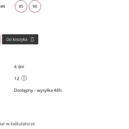
tem
85
90
Do koszyka
i
4 dni
12
Dostępny - wysyłka 48h
ar w kalkulatorze