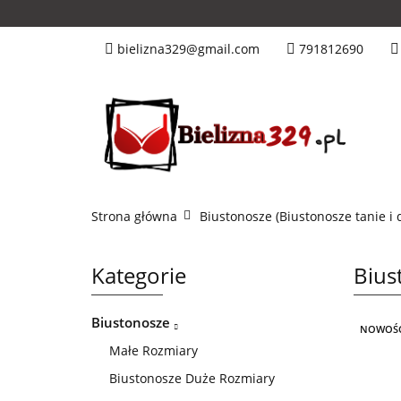
Tanie Nowości
bielizna329@gmail.com
791812690
Miseczka C
Mis
Kolory
Hn&B
Strona główna
Biustonosze (Biustonosze tanie i 
Kategorie
Bius
Biustonosze
NOWOŚ
Małe Rozmiary
Biustonosze Duże Rozmiary