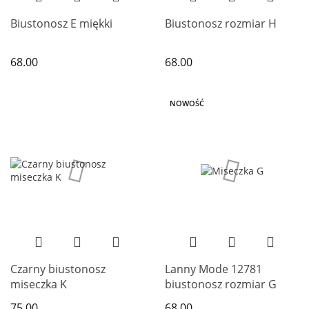
Biustonosz E miękki
Biustonosz rozmiar H
68.00
68.00
NOWOŚĆ
Czarny biustonosz
Lanny Mode 12781
miseczka K
biustonosz rozmiar G
75.00
68.00