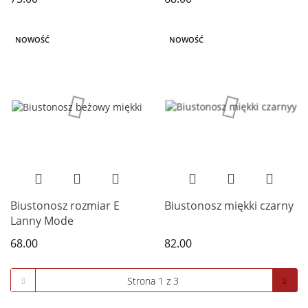
NOWOŚĆ
NOWOŚĆ
Biustonosz rozmiar E
Biustonosz miękki czarny
Lanny Mode
68.00
82.00