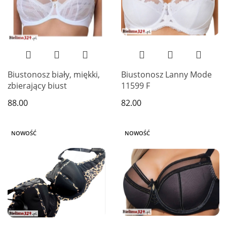
Biustonosz biały, miękki,
Biustonosz Lanny Mode
zbierający biust
11599 F
88.00
82.00
NOWOŚĆ
NOWOŚĆ