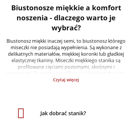
Biustonosze miękkie a komfort
noszenia - dlaczego warto je
wybrać?
Biustonosz miękki inaczej semi, to biustonosz którego
miseczki nie posiadają wypełnienia. Są wykonane z
delikatnych materiałów, miękkiej koronki lub gładkiej
elastycznej tkaniny. Miseczki miękkiego stanika są
profilowane cięciami poziomymi, skośnymi i
pionowymi. To te cięcia profilują i nadają kształt w taki
sposób aby mogły podtrzymywać piersi. Pomimo braku
Czytaj więcej
wypełnienia biustonosz miękki dobrze podtrzymuje
biust. W naszym sklepie internetowym dostępne są
biustonosze miękkie producenta Lanny Mode.
Doskonała jakość, przemyślana konstrukcja i świetnej
jakości materiały to zaleta miękkich biustonoszy Lanny
Jak dobrać stanik?
Mode. Więcej o
biustonoszach Lanny Mode
tutaj -
>
Staniki Lanny Mode