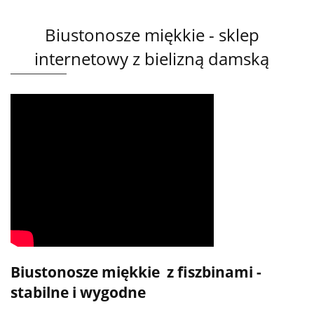
Biustonosze miękkie - sklep
internetowy z bielizną damską
Biustonosze miękkie z fiszbinami -
stabilne i wygodne