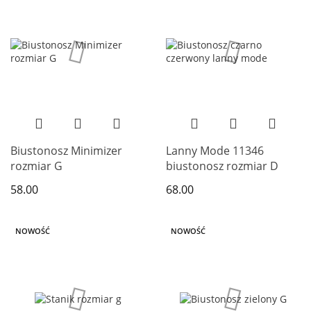
Biustonosz Minimizer
Lanny Mode 11346
rozmiar G
biustonosz rozmiar D
58.00
68.00
NOWOŚĆ
NOWOŚĆ