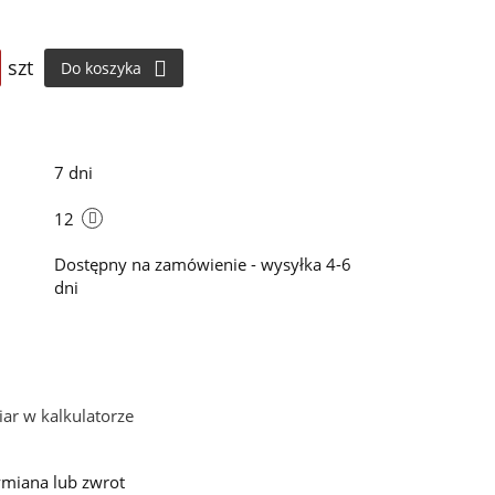
szt
Do koszyka
i
7 dni
12
Dostępny na zamówienie - wysyłka 4-6
dni
ar w kalkulatorze
miana lub zwrot