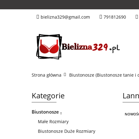
Tanie Nowości
bielizna329@gmail.com
791812690
Miseczka C
Mis
Kolory
Hn&B
Strona główna
Biustonosze (Biustonosze tanie i 
Kategorie
Lann
Biustonosze
NOWOŚ
Małe Rozmiary
Biustonosze Duże Rozmiary