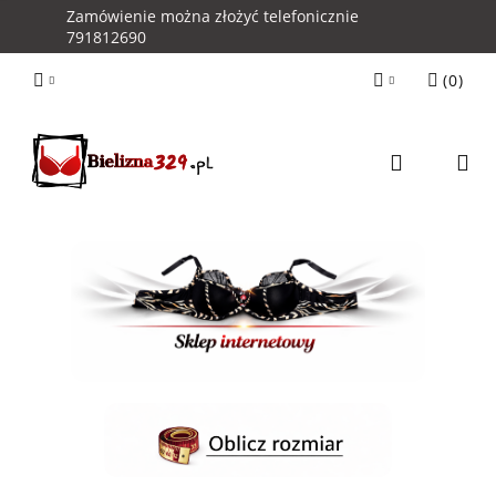
Zamówienie można złożyć telefonicznie
791812690
(
0
)
Zaloguj się
Zarejestruj się
Kontakt z Obsługą Sklepu