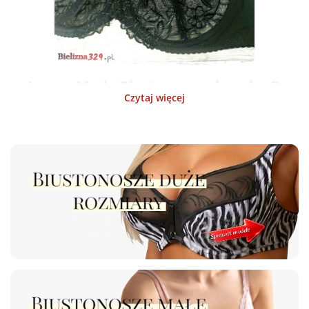
Lanny Mode Biustonosz miseczka D
Czytaj więcej
Biustonosz / Stanik Lanny Mode.
Biustonosz
miękki z lekkim
wzmocnieniem na miseczkach od dołu. Miseczki stanika z
przezroczystej koronki. Na ramiączku przy dekolcie ozdobna czarna
gipiura. Stanik w kolorze czarnym, odpowiedni pod jesienne sweterki.
Ramiączka ma szerokie, nie odpinane. W obwodzie pod biustem
szerokie zapięcie, które powoduje że boki pod pachami są dobrze
zebrane i nie tworzą się 'obwarzanki'. Z tyłu zapięcie na 2 haftki.
Jakościowo bardzo dobrze wykonany. Posiada solidne wzmocnienie
przy fiszbinach które pozwala na długie użytkowanie. Po praniu nie
wychodzą druty i nie wyciągają się gumy. Polecam.
Lanny Mode Biustonosze rozmiar E