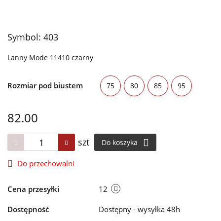
Symbol:
403
Lanny Mode 11410 czarny
Rozmiar pod biustem
75
80
85
95
82.00
szt
Do koszyka
Do przechowalni
Cena przesyłki
12
Dostępność
Dostępny - wysyłka 48h