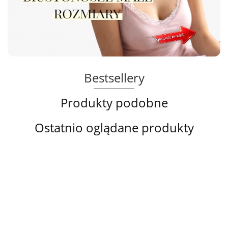
Bestsellery
Produkty podobne
Lanny Mode Opinie
Ostatnio oglądane produkty
Staniki firmy Lanny Mode mają dobre opinie klientek i są obecnie jedne
z lepszych na rynku, jakość podobna do Diorelli. Lanny Mode skupia
się na szyciu biustonoszy na duże rozmiary biustów i robią to bardzo
dobrze.
Tabela rozmiarów biustonoszy Lanny Mode
Tabela rozmiarów producenta Lanny Mode umieszczona jest w
zakładce nad zdjęciem. Polecam, jeśli szukasz dobrego stanika na
Lanny
Biustonosz
Biustonosz
Biustono
duży biust warto sprawdzić te z firmy Lanny Mode.