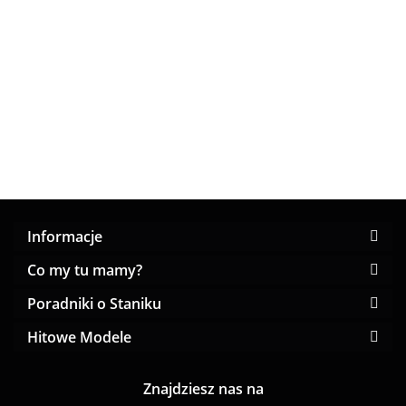
Mode
Hn&Bn
Hn&Bn
biały,
Biustonosz
biustonosz
Push-up
Push-up
miękki,
68.00
55.00
55.00
88.00
półusztywniany
rozmiar E
beżowy
zbierając
czarno-biała
biust
82.00
zebra miseczka
F
Informacje
Co my tu mamy?
Poradniki o Staniku
Hitowe Modele
Znajdziesz nas na