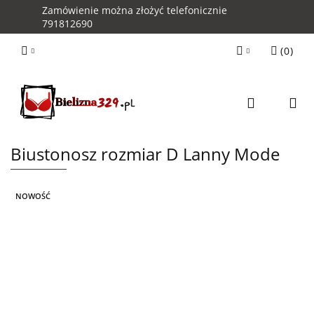
Zamówienie można złożyć telefonicznie
791812690
(
0
)
Zaloguj się
Zarejestruj się
Kontakt z Obsługą Sklepu
Biustonosz rozmiar D Lanny Mode
NOWOŚĆ