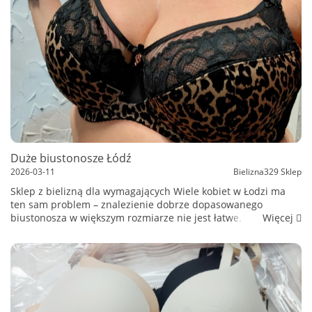
Duże biustonosze Łódź
2026-03-11
Bielizna329 Sklep
Sklep z bielizną dla wymagających Wiele kobiet w Łodzi ma
ten sam problem – znalezienie dobrze dopasowanego
Więcej
biustonosza w większym rozmiarze nie jest łatwe. W
popularnych sieciówkach wybór kończy się często na kilku
podstawowych rozmia...