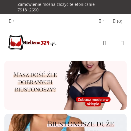
Zamówienie można złożyć telefonicznie
791812690
(
0
)
Zaloguj się
Zarejestruj się
Kontakt z Obsługą Sklepu