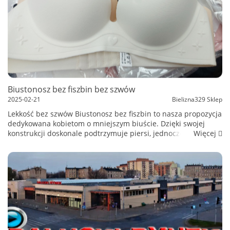
Biustonosz bez fiszbin bez szwów
2025-02-21
Bielizna329 Sklep
Lekkość bez szwów Biustonosz bez fiszbin to nasza propozycja
dedykowana kobietom o mniejszym biuście. Dzięki swojej
Więcej
konstrukcji doskonale podtrzymuje piersi, jednocześnie nie
krępując ruchów ani przylegając zbyt ciasno do ciała. Jasny
beżow...