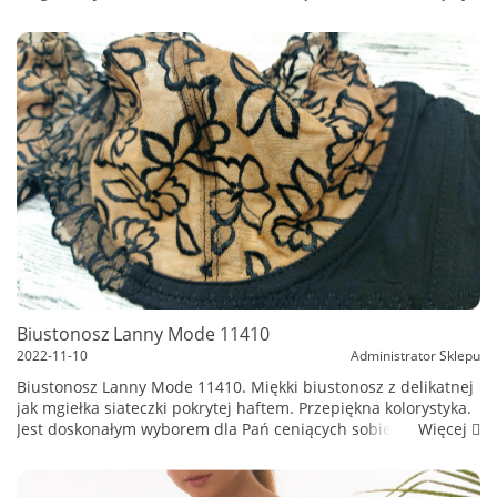
rozwiązanie zastosowane przez producentów biustonoszy
imitujący ...
Biustonosz Lanny Mode 11410
2022-11-10
Administrator Sklepu
Biustonosz Lanny Mode 11410. Miękki biustonosz z delikatnej
jak mgiełka siateczki pokrytej haftem. Przepiękna kolorystyka.
Więcej
Jest doskonałym wyborem dla Pań ceniących sobie wygodę
oraz zmysłowy i elegancki wygląd. Nowy model w naszym
sklepie od produce...