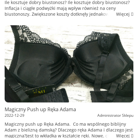
Ile kosztuje dobry biustonosz? Ile kosztuje dobry biustonosz?
Inflacja i ciągłe podwyżki mają wpływ również na ceny
Więcej
biustonoszy. Zwiększone koszty dotknęły jednakowo
producentów biustonoszy, jak i właścicieli sklepów. Ile te...
Magiczny Push up Ręka Adama
2022-12-29
Administrator Sklepu
Magiczny push up Ręka Adama. Co ma wspólnego biblijny
Adam z bielizną damską? Dlaczego ręka Adama i dlaczego jest
Więcej
magiczna?Jest to wkładka w kształcie ręki. Nowe, ciekawe