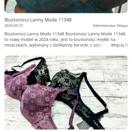
Biustonosz Lanny Mode 11348
2024-05-21
Administrator Sklepu
Biustonosz Lanny Mode 11348 Biustonosz Lanny Mode 11348,
to nowy model w 2024 roku. Jest to biustonosz miękki na
Więcej
miseczkach, wykonany z delikatnej koronki, z ozdobionymi
paseczkami na dekolcie, tzw. Strapsy. Modne biustonosze lato
2024r Modne biustonosze ...